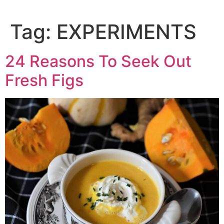
Tag:
EXPERIMENTS
24 Reasons To Seek Out
Fresh Figs